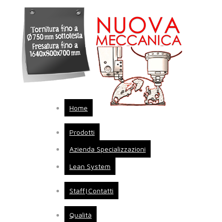
Home
Prodotti
Azienda Specializzazioni
Lean System
Staff|Contatti
Qualità