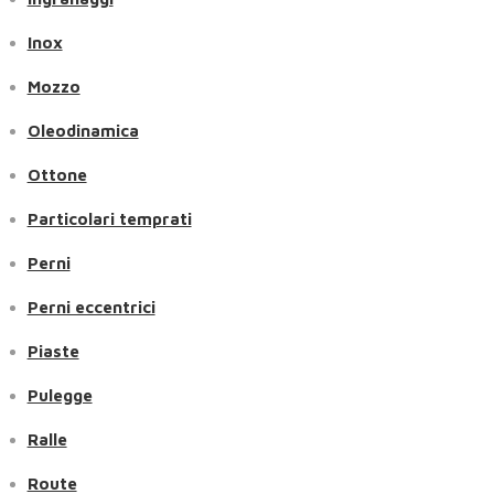
Inox
Mozzo
Oleodinamica
Ottone
Particolari temprati
Perni
Perni eccentrici
Piaste
Pulegge
Ralle
Route