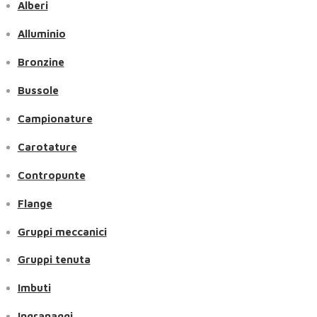
Alberi
Alluminio
Bronzine
Bussole
Campionature
Carotature
Contropunte
Flange
Gruppi meccanici
Gruppi tenuta
Imbuti
Ingranaggi