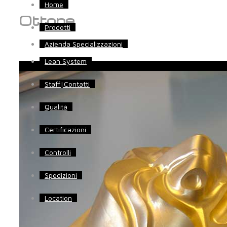
Home
Ottone
Prodotti
Azienda Specializzazioni
Lean System
Staff|Contatti
Qualità
Certificazioni
Controlli
Spedizioni
Location