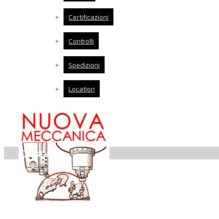
Certificazioni
Controlli
Spedizioni
Location
Ottone
Previous
Next