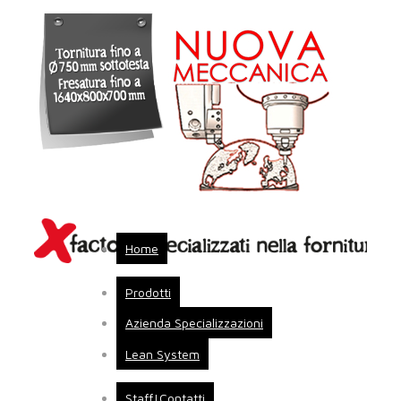
Home
Prodotti
Azienda Specializzazioni
Lean System
Staff|Contatti