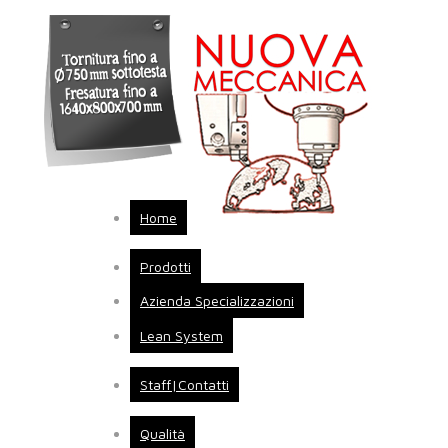
Home
Prodotti
Azienda Specializzazioni
Lean System
Staff|Contatti
Qualità