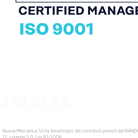
Nuova Meccanica Srl ha beneficiato dei contributi previsti dal BANDO I
11, comma 5 D. Lgs 81/2008