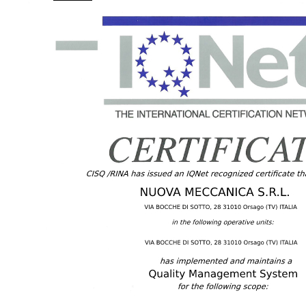
Home
Prodotti
Azienda Specializzazioni
Lean System
Staff|Contatti
Qualità
Certificazioni
Controlli
Spedizioni
Location