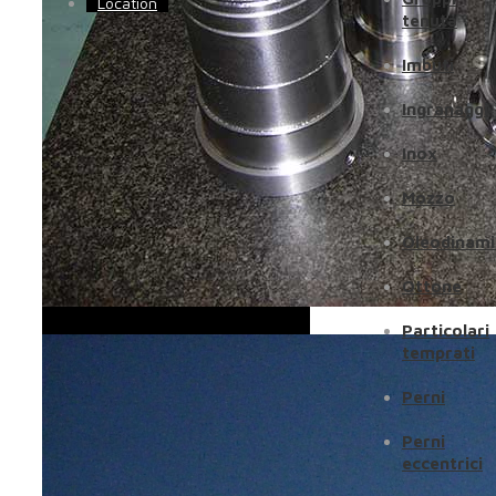
Location
tenuta
Imbuti
Ingranaggi
Inox
Mozzo
Oleodinami
Ottone
Particolari
temprati
Perni
Perni
eccentrici