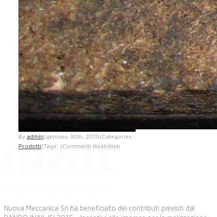
By
admin
|
gennaio 30th, 2015
|
Categories:
Prodotti
|
Tags:
|
Commenti disabilitati
Nuova Meccanica Srl ha beneficiato dei contributi previsti dal