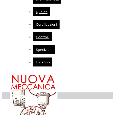
Qualità
Certificazioni
Controlli
Spedizioni
Location
Bussole