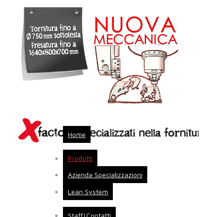
Home
Prodotti
Azienda Specializzazioni
Lean System
Staff|Contatti