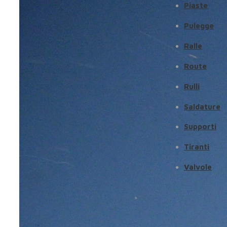
Piaste
Pulegge
Ralle
Route
Rulli
Saldature
Supporti
Tiranti
Valvole