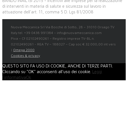
BANDO INAIL ISI 2015 - Incentivi alle imprese per la realizzazione
di interventi in materia di salute e sicurezza sul lavoro in
attuazione dell'art. 11, comma 5 D. Lgs 81/2008
Nuova Meccanica Srl Via Bocche di Sotto, 28 – 31010 Orsago TV
Italy tel. +39 0438 991384 – info@nuovameccanica.com
Piva – Cf 02102490261 – Registro imprese TV-BL n.
02102490261 - REA TV – 188027 – Cap soc € 32.000,00 int vers
|
Omega 2000
Cookies & privacy
QUESTO SITO FA USO DI COOKIE, ANCHE DI TERZE PARTI.
Cliccando su "OK" acconsenti all'uso dei cookie.
Leggi
l'informativa
Ok